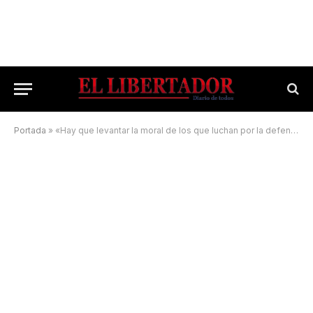
Portada
»
«Hay que levantar la moral de los que luchan por la defensa del interés público»