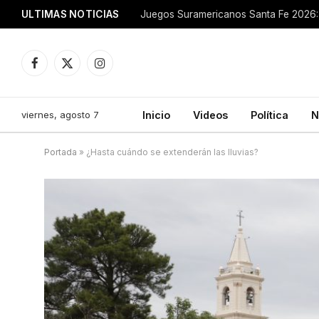
ULTIMAS NOTICIAS
Juegos Suramericanos Santa Fe 2026: 
Facebook
X
Instagram
(Twitter)
viernes, agosto 7
Inicio
Videos
Política
N
Portada
»
¿Hasta cuándo se extenderán las lluvias?