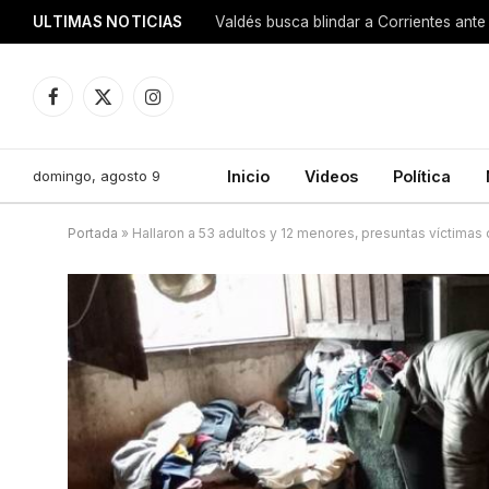
ULTIMAS NOTICIAS
Valdés busca blindar a Corrientes ante 
Facebook
X
Instagram
(Twitter)
domingo, agosto 9
Inicio
Videos
Política
Portada
»
Hallaron a 53 adultos y 12 menores, presuntas víctimas d