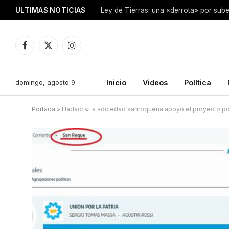
ULTIMAS NOTICIAS
Ley de Tierras: una «derrota» por sube
Facebook
X
Instagram
(Twitter)
domingo, agosto 9
Inicio
Videos
Política
Portada
»
Hadad: «La sociedad sanroqueña apoyó el proyecto pol