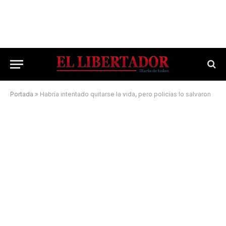
Portada
»
Habría intentado quitarse la vida, pero policías lo salvaron