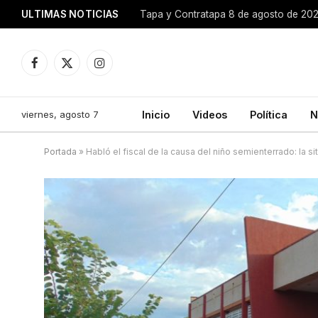
ULTIMAS NOTICIAS
Tapa y Contratapa 8 de agosto de 20
Facebook
X
Instagram
(Twitter)
viernes, agosto 7
Inicio
Videos
Política
N
Portada
»
Habló el fiscal de la causa del niño semienterrado: la s