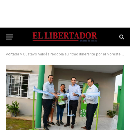
Portada
»
Gustavo Valdés redobla su ritmo itinerante por el Noreste correntino