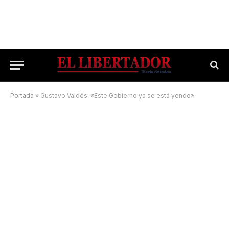
Portada
»
Gustavo Valdés: «Este Gobierno ya se está yendo»