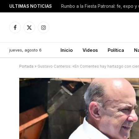
ULTIMAS NOTICIAS
Facebook
X
Instagram
(Twitter)
jueves, agosto 6
Inicio
Videos
Política
N
Portada
»
Gustavo Canteros: «En Corrientes hay hartazgo con ciert