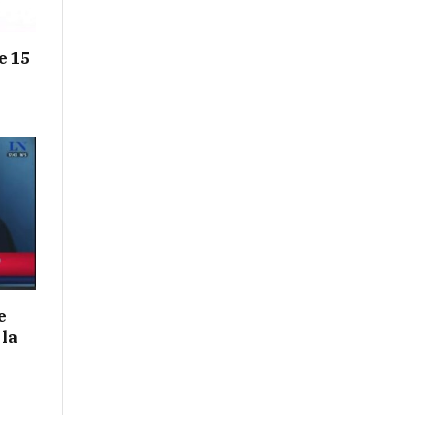
e 15
e
 la