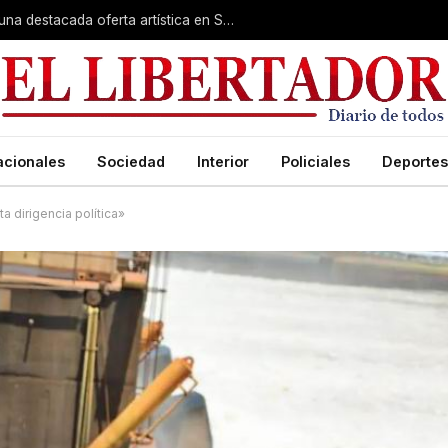
Rumbo a la Fiesta Patronal: fe, expo y una destacada oferta artística en San Roque
acionales
Sociedad
Interior
Policiales
Deportes
a dirigencia política»