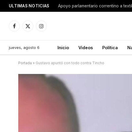
ULTIMAS NOTICIAS
Apoyo parlamentario correntino a texti
Facebook
X
Instagram
(Twitter)
jueves, agosto 6
Inicio
Videos
Política
N
Portada
»
Gustavo apuntó con todo contra Tincho