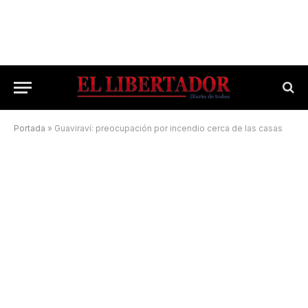
Portada
»
Guaviraví: preocupación por incendio cerca de las casas