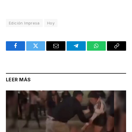
Edición Impresa
Hoy
Facebook
Twitter
Email
Telegram
WhatsApp
Copy
Link
LEER MÁS