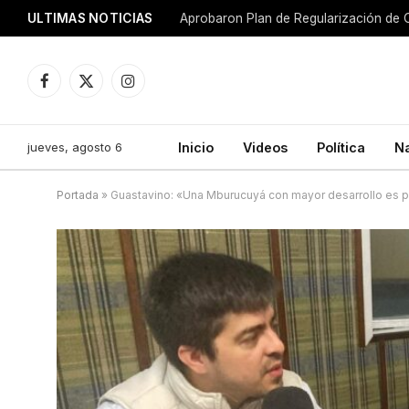
ULTIMAS NOTICIAS
Aprobaron Plan de Regularización de 
Facebook
X
Instagram
(Twitter)
jueves, agosto 6
Inicio
Videos
Política
N
Portada
»
Guastavino: «Una Mburucuyá con mayor desarrollo es p