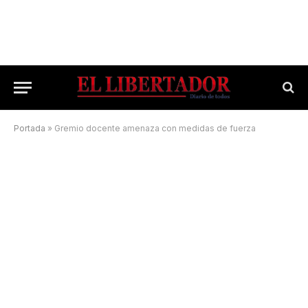
Portada
»
Gremio docente amenaza con medidas de fuerza