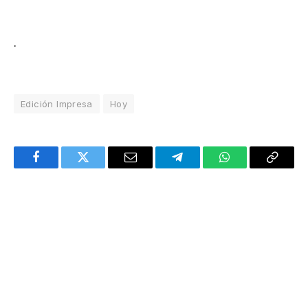
.
Edición Impresa
Hoy
Facebook
Twitter
Email
Telegram
WhatsApp
Copy
Link