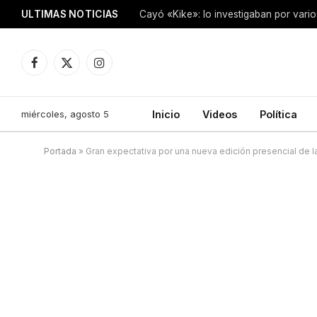
ULTIMAS NOTICIAS
Facebook
X
Instagram
(Twitter)
miércoles, agosto 5
Inicio
Videos
Política
Portada
»
Gran expectativa por una nueva edición presencial de la 