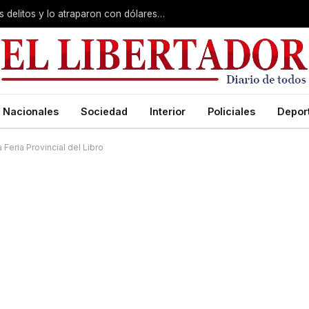
Cayó «Kike»: lo investigaban por varios delitos y lo atraparon con dólares y gas pimienta
Nacionales
Sociedad
Interior
Policiales
Depor
Feria Provincial del Libro