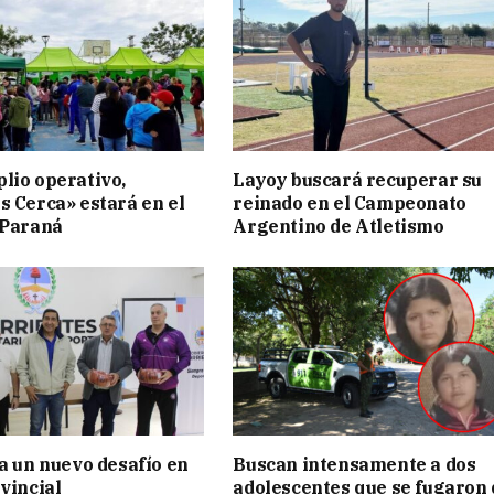
lio operativo,
Layoy buscará recuperar su
s Cerca» estará en el
reinado en el Campeonato
 Paraná
Argentino de Atletismo
ia un nuevo desafío en
Buscan intensamente a dos
vincial
adolescentes que se fugaron 