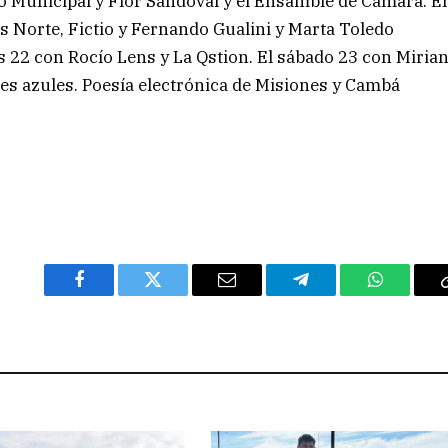
o Municipal y Flor Sandoval y el Ensamble de Cámara. El
s Norte, Fictio y Fernando Gualini y Marta Toledo
es 22 con Rocío Lens y La Qstion. El sábado 23 con Miria
s azules. Poesía electrónica de Misiones y Cambá
Facebook
Twitter
Email
Telegram
WhatsAp