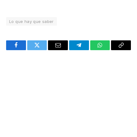
Lo que hay que saber
Facebook
Twitter
Email
Telegram
WhatsApp
Copy
Link