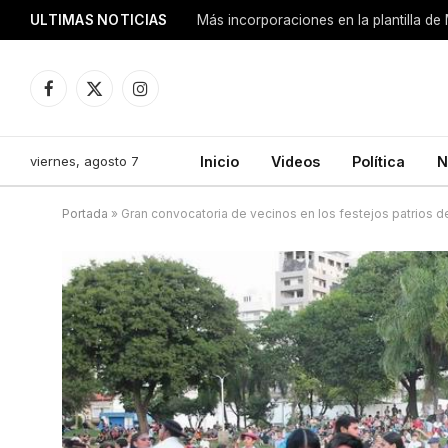
ULTIMAS NOTICIAS
Más incorporaciones en la plantilla de
Facebook
X
Instagram
(Twitter)
viernes, agosto 7
Inicio
Videos
Política
N
Portada
»
Gran convocatoria de vecinos en los festejos patrios 