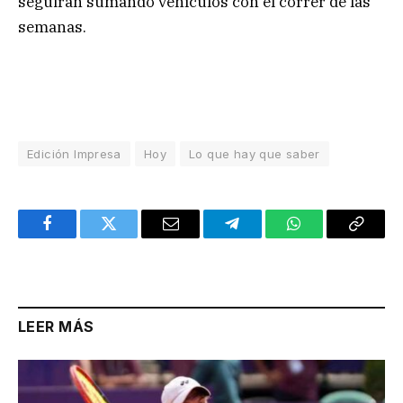
seguirán sumando vehículos con el correr de las
semanas.
Edición Impresa
Hoy
Lo que hay que saber
Facebook
Twitter
Email
Telegram
WhatsApp
Copy
Link
LEER MÁS