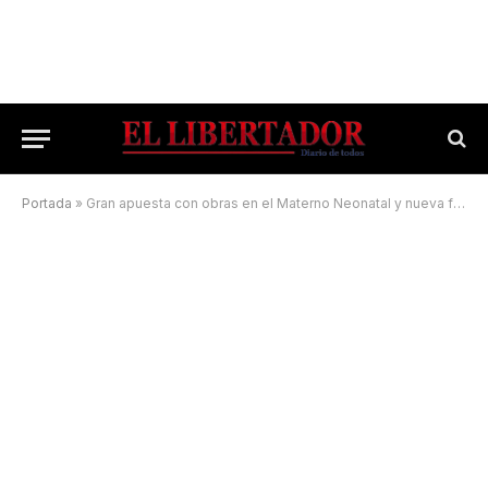
Portada
»
Gran apuesta con obras en el Materno Neonatal y nueva flota de ambulancias