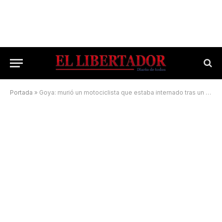
Portada
»
Goya: murió un motociclista que estaba internado tras un choque