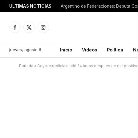
ULTIMAS NOTICIAS
Argentino de Federaciones: Debuta Cor
Facebook
X
Instagram
(Twitter)
jueves, agosto 6
Inicio
Videos
Política
N
Portada
»
Goya: expolicía murió 24 horas después de dar positiv