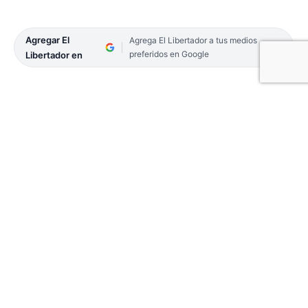
Agregar El
Agrega El Libertador a tus medios
preferidos en Google
Libertador en
El candidato a rector de la Universidad Nacional
del Nordeste (Unne), Omar Larroza continúa
sumando voluntades, a través de las múltiples
reuniones que lleva adelante con distintas
unidades académicas, gremios, agrupaciones
políticas e instituciones del medio.