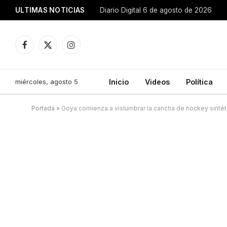
ULTIMAS NOTICIAS
Diario Digital 6 de agosto de 2026
Facebook
X
Instagram
(Twitter)
miércoles, agosto 5
Inicio
Videos
Política
Portada
»
Goya comienza a vislumbrar la cancha de hockey sintét