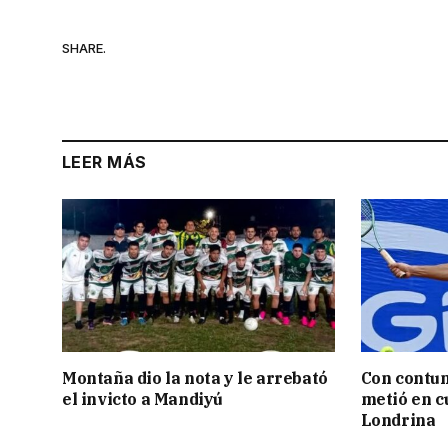
SHARE.
LEER MÁS
Montaña dio la nota y le arrebató
Con contun
el invicto a Mandiyú
metió en c
Londrina