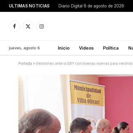
ULTIMAS NOTICIAS
Diario Digital 6 de agosto de 2026
Facebook
X
Instagram
(Twitter)
jueves, agosto 6
Inicio
Videos
Política
N
Portada
»
Gestiones ante la EBY con buenas nuevas para vecinos d