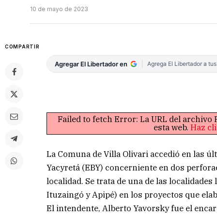
10 de mayo de 2023
COMPARTIR
Agregar El Libertador en
Agrega El Libertador a tu
Failed to fetch Error: La URL del archiv
esta web.
Haz cl
La Comuna de Villa Olivari accedió en las ú
Yacyretá (EBY) concerniente en dos perforac
localidad. Se trata de una de las localidades
Ituzaingó y Apipé) en los proyectos que elab
El intendente, Alberto Yavorsky fue el encar