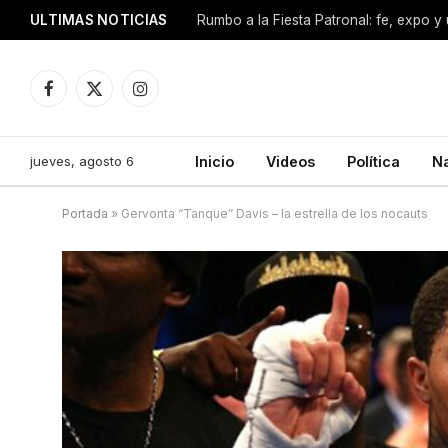
ULTIMAS NOTICIAS
Facebook
X
Instagram
(Twitter)
jueves, agosto 6
Inicio
Videos
Política
N
Portada
»
Gervonta “Tanque” Davis – la estrella de los nocauts