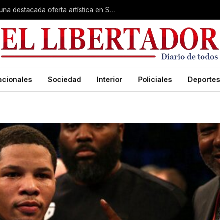
Rumbo a la Fiesta Patronal: fe, expo y una destacada oferta artística en San Roque
acionales
Sociedad
Interior
Policiales
Deportes