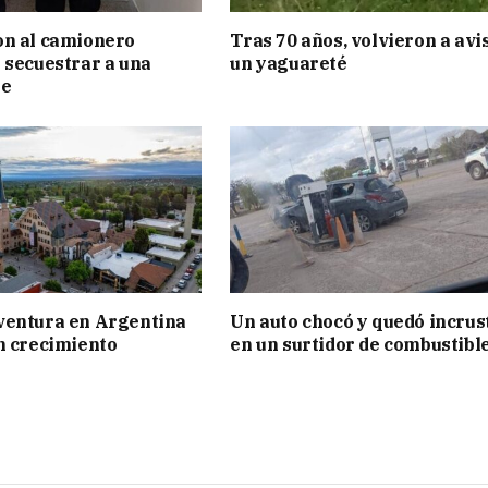
on al camionero
Tras 70 años, volvieron a avi
 secuestrar a una
un yaguareté
te
ventura en Argentina
Un auto chocó y quedó incrus
n crecimiento
en un surtidor de combustibl