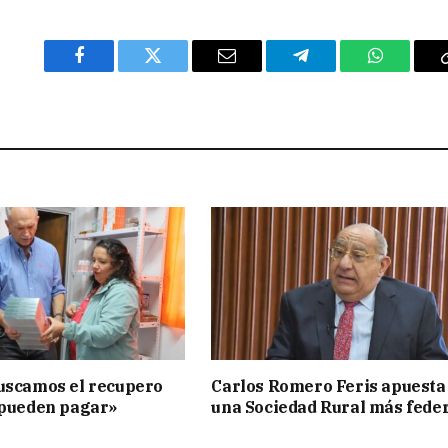
Facebook
Twitter
Email
Telegram
WhatsAp
uscamos el recupero
Carlos Romero Feris apuesta
 pueden pagar»
una Sociedad Rural más fede