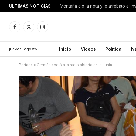
ULTIMAS NOTICIAS
Montaña dio la nota y le arrebató el i
Facebook
X
Instagram
(Twitter)
jueves, agosto 6
Inicio
Videos
Política
N
Portada
»
Germán apeló a la radio abierta en la Junín