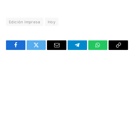
Edición Impresa
Hoy
Facebook
Twitter
Email
Telegram
WhatsApp
Copy
Link