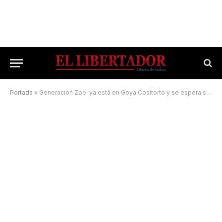
Portada
»
Generación Zoe: ya está en Goya Cositorto y se espera su declaración