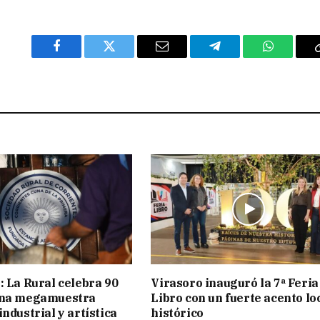
Facebook
Twitter
Email
Telegram
WhatsAp
: La Rural celebra 90
Virasoro inauguró la 7ª Feria
una megamuestra
Libro con un fuerte acento lo
ndustrial y artística
histórico