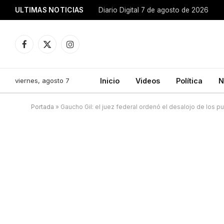
ULTIMAS NOTICIAS
Diario Digital 7 de agosto de 2026
Facebook
X
Instagram
(Twitter)
viernes, agosto 7
Inicio
Videos
Política
N
Portada
»
Gaucho Gil: el juez federal ordenó el desalojo de los p