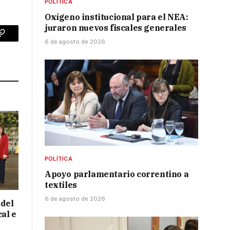
POLÍTICA
Oxígeno institucional para el NEA:
juraron nuevos fiscales generales
p
Copy
6 de agosto de 2026
Link
POLÍTICA
Apoyo parlamentario correntino a
textiles
6 de agosto de 2026
 del
cal e