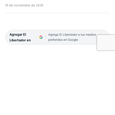
15 de noviembre de 2025
Agregar El
Agrega El Libertador a tus medios
preferidos en Google
Libertador en
Este domingo comienza en San Juan la tercera
jornada del Argentino Juvenil M17 de Rugby y ya
se comienzan a definir los posibles semifinalistas
del certamen.