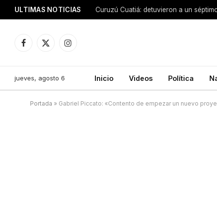
ULTIMAS NOTICIAS
Facebook
X
Instagram
(Twitter)
jueves, agosto 6
Inicio
Videos
Política
N
Portada
»
Gabriel Piccato: «Contento de empezar un nuevo proy