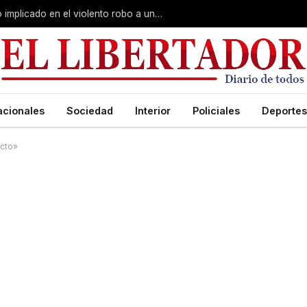
Curuzú Cuatiá: detuvieron a un séptimo implicado en el violento robo a una anciana
acionales
Sociedad
Interior
Policiales
Deportes
ecto»