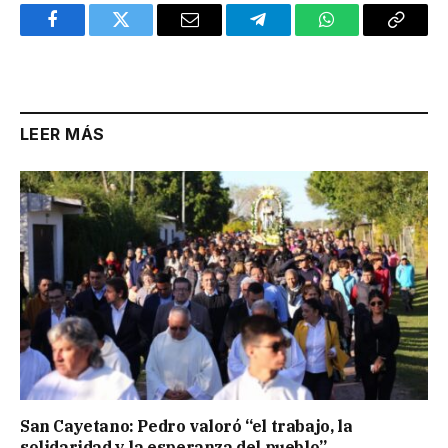
Facebook
Twitter
Email
Telegram
WhatsApp
Copy
Link
LEER MÁS
San Cayetano: Pedro valoró “el trabajo, la
solidaridad y la esperanza del pueblo”