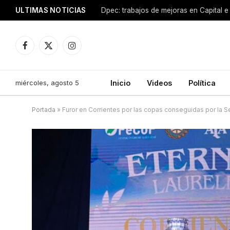
ULTIMAS NOTICIAS
Dpec: trabajos de mejoras en Capital e 
Facebook
X
Instagram
(Twitter)
miércoles, agosto 5
Inicio
Videos
Política
Portada
»
Furor en Corrientes por las copas conseguidas por la