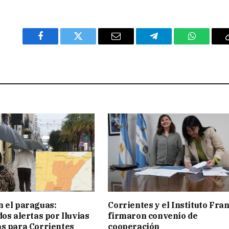
Facebook
Twitter
Email
Telegram
WhatsAp
 el paraguas:
Corrientes y el Instituto Fra
os alertas por lluvias
firmaron convenio de
s para Corrientes
cooperación