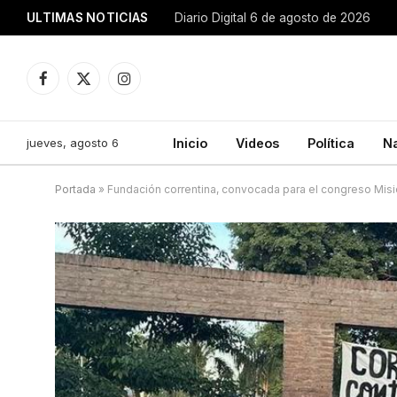
ULTIMAS NOTICIAS
Diario Digital 6 de agosto de 2026
Facebook
X
Instagram
(Twitter)
jueves, agosto 6
Inicio
Videos
Política
N
Portada
»
Fundación correntina, convocada para el congreso Misi