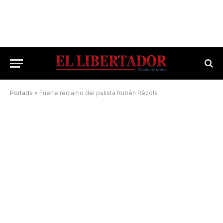
Portada
»
Fuerte reclamo del palista Rubén Rézola