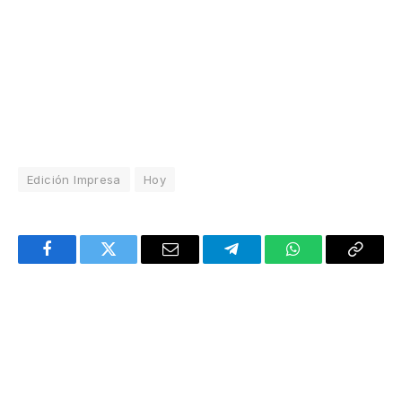
Edición Impresa
Hoy
Facebook
Twitter
Email
Telegram
WhatsApp
Copy
Link