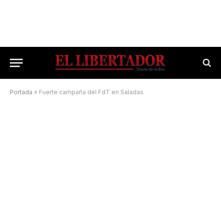
Portada
»
Fuerte campaña del FdT en Saladas