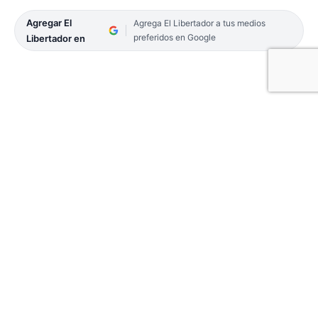
Agregar El
Agrega El Libertador a tus medios
preferidos en Google
Libertador en
El diputado nacional por Corrientes, Jorge Vara
(UCR) se refirió al Presupuesto que es analizado en
el Congreso de la Nación. «Estamos con un
incremento nominal del 37 por ciento, que a valor
real cuando se ajusta por inflación es menos el 9
por ciento del ejercicio anterior en lo nacional.
Corrientes, respecto de las provincias de la región,