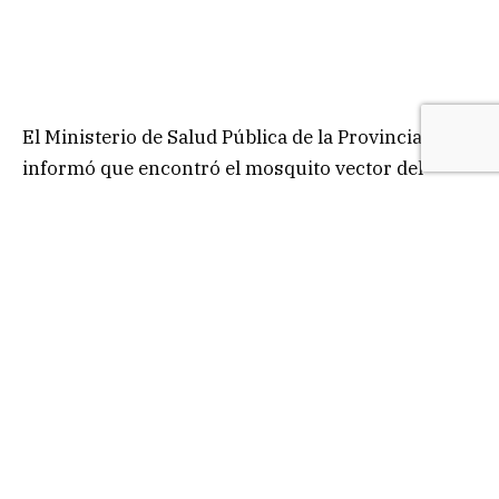
El Ministerio de Salud Pública de la Provincia
informó que encontró el mosquito vector del
dengue, el Aedes aegypiti, en todas las últimas
muestras tomadas en viviendas de distintos
barrios de la ciudad de Corrientes.
Desde la cartera sanitaria indicaron que, en el
marco del plan de Lucha contra el Dengue, parte
del equipo de Epidemiología lleva adelante
acciones de investigación en los abordajes
territoriales. En este contexto, este equipo también
está integrado por veterinarios que toman