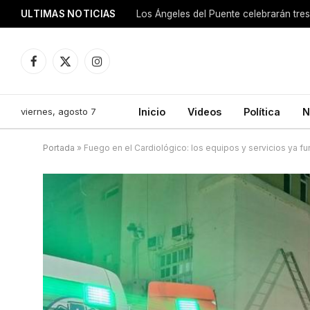
ULTIMAS NOTICIAS
Los Ángeles del Puente celebrarán tre
Facebook
X
Instagram
(Twitter)
viernes, agosto 7
Inicio
Videos
Política
N
Portada
»
Fuego en el Cardiológico: los equipos y servicios ya f