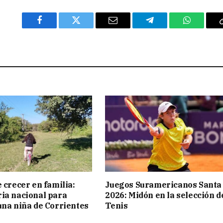
Facebook
Twitter
Email
Telegram
WhatsAp
 crecer en familia:
Juegos Suramericanos Santa
ia nacional para
2026: Midón en la selección d
una niña de Corrientes
Tenis