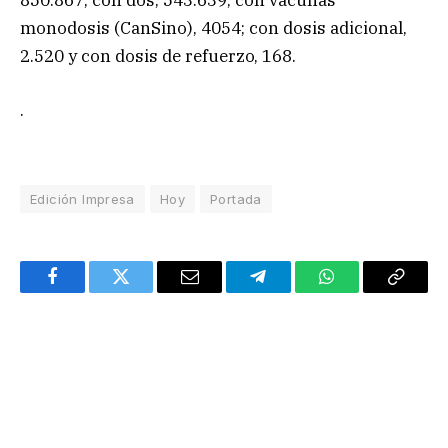
850.867; con dos, 543.639; con vacunas
monodosis (CanSino), 4054; con dosis adicional,
2.520 y con dosis de refuerzo, 168.
.
Edición Impresa
Hoy
Portada
Facebook
Twitter
Email
Telegram
WhatsApp
Copy
Link