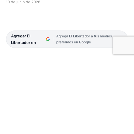
10 de junio de 2026
Agregar El
Agrega El Libertador a tus medios
preferidos en Google
Libertador en
Bajo el lema “Ayudar es nuestra bandera”, la
organización celebra un nuevo aniversario
poniendo en valor la solidaridad como parte de la
identidad argentina