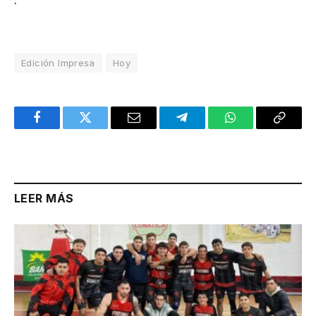
Edición Impresa
Hoy
Facebook
Twitter
Email
Telegram
WhatsApp
Copy
Link
LEER MÁS