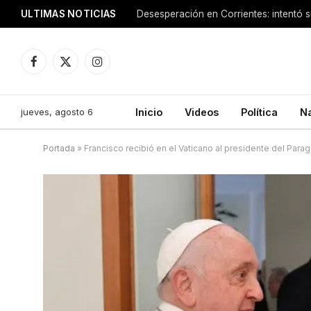
ULTIMAS NOTICIAS
Facebook
X
Instagram
(Twitter)
jueves, agosto 6
Inicio
Videos
Política
N
Portada
»
Francisco recibió en el Vaticano al presidente del Para