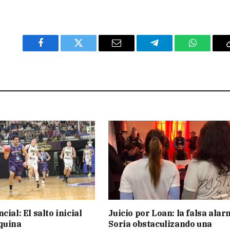
Facebook
Twitter
Email
Telegram
WhatsAp
cial: El salto inicial
Juicio por Loan: la falsa alar
quina
Soria obstaculizando una