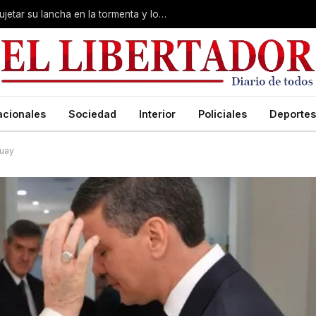
Desesperación en Corrientes: intentó sujetar su lancha en la tormenta y lo arrastró el río
acionales
Sociedad
Interior
Policiales
Deportes
guay