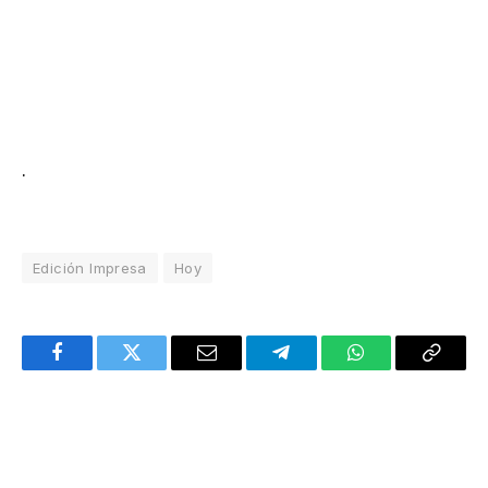
.
Edición Impresa
Hoy
Facebook
Twitter
Email
Telegram
WhatsApp
Copy
Link