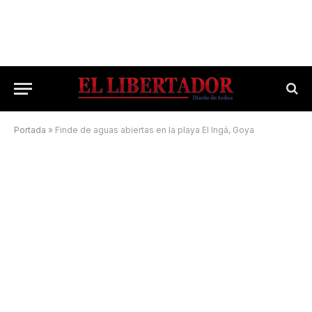
Portada
»
Finde de aguas abiertas en la playa El Ingá, Goya