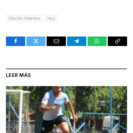
Edición Impresa
Hoy
Facebook
Twitter
Email
Telegram
WhatsApp
Copy
Link
LEER MÁS