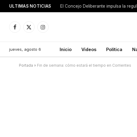
ULTIMAS NOTICIAS
El Concejo Deliberante impulsa la regu
Facebook
X
Instagram
(Twitter)
jueves, agosto 6
Inicio
Videos
Política
N
Portada
»
Fin de semana: cómo estará el tiempo en Corrientes