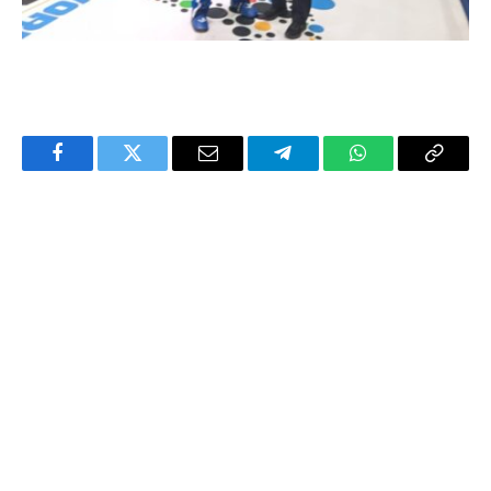
Facebook
Twitter
Email
Telegram
WhatsApp
Copy
Link