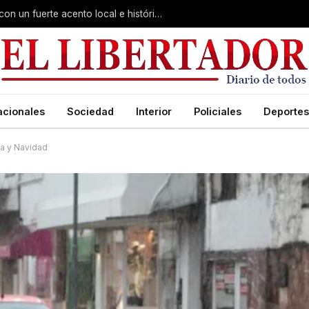
Virasoro inauguró la 7ª Feria del Libro con un fuerte acento local e histórico
acionales
Sociedad
Interior
Policiales
Deportes
na y Navidad