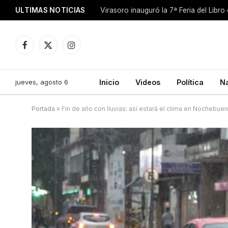
ULTIMAS NOTICIAS
Facebook
X
Instagram
(Twitter)
jueves, agosto 6
Inicio
Videos
Política
N
Portada
»
Fin de año con lluvias: así estará el clima en Nochebue