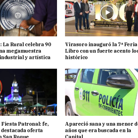
: La Rural celebra 90
Virasoro inauguró la 7ª Feria
una megamuestra
Libro con un fuerte acento lo
ndustrial y artística
histórico
Fiesta Patronal: fe,
Apareció sana y una menor d
 destacada oferta
años que era buscada en la
en San Roque
Capital