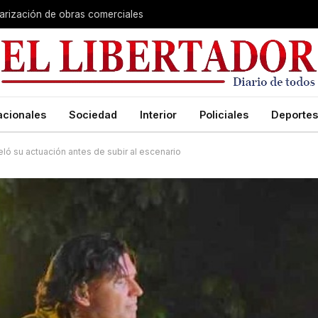
larización de obras comerciales
acionales
Sociedad
Interior
Policiales
Deportes
ló su actuación antes de subir al escenario