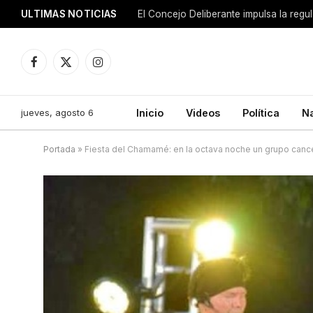
ULTIMAS NOTICIAS
El Concejo Deliberante impulsa la regu
Facebook
X
Instagram
(Twitter)
jueves, agosto 6
Inicio
Videos
Política
N
Portada
»
Fiesta del Chamamé: en la octava noche un grupo cance