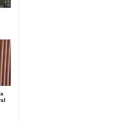
 a
ral