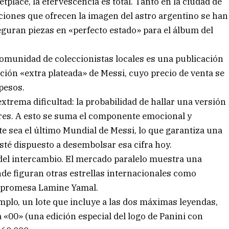
lace, la efervescencia es total. Tanto en la ciudad de
ciones que ofrecen la imagen del astro argentino se han
guran piezas en «perfecto estado» para el álbum del
comunidad de coleccionistas locales es una publicación
ición «extra plateada» de Messi, cuyo precio de venta se
pesos.
extrema dificultad: la probabilidad de hallar una versión
res. A esto se suma el componente emocional y
te sea el último Mundial de Messi, lo que garantiza una
esté dispuesto a desembolsar esa cifra hoy.
del intercambio. El mercado paralelo muestra una
e figuran otras estrellas internacionales como
n promesa Lamine Yamal.
mplo, un lote que incluye a las dos máximas leyendas,
a «00» (una edición especial del logo de Panini con