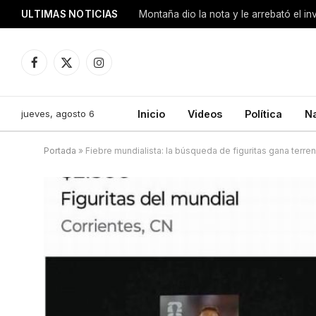
ULTIMAS NOTICIAS
Montaña dio la nota y le arrebató el i
Facebook
X
Instagram
(Twitter)
jueves, agosto 6
Inicio
Videos
Política
N
Portada
»
Fiebre mundialista: la búsqueda de figuritas gana terre