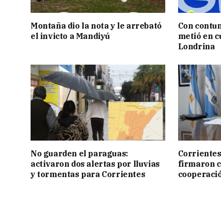
Montaña dio la nota y le arrebató
Con contun
el invicto a Mandiyú
metió en c
Londrina
No guarden el paraguas:
Corrientes
activaron dos alertas por lluvias
firmaron 
y tormentas para Corrientes
cooperaci