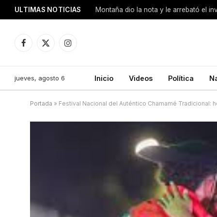
ULTIMAS NOTICIAS
Montaña dio la nota y le arrebató el i
Facebook
X
Instagram
(Twitter)
jueves, agosto 6
Inicio
Videos
Política
N
Portada
»
Festival Nacional del Auténtico Chamamé Tradicional: h