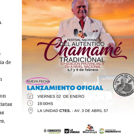
n.
é
ia de
n
con
tistas
as
es,
l