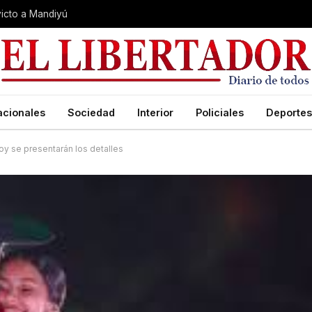
nvicto a Mandiyú
acionales
Sociedad
Interior
Policiales
Deportes
oy se presentarán los detalles