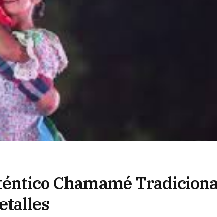
uténtico Chamamé Tradiciona
etalles