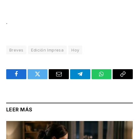
.
Breves
Edición Impresa
Hoy
Facebook
Twitter
Email
Telegram
WhatsApp
Copy
Link
LEER MÁS