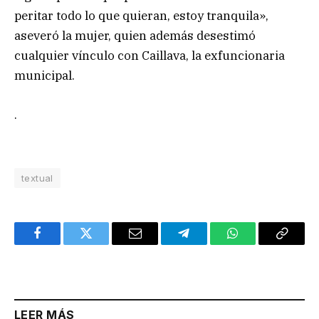
peritar todo lo que quieran, estoy tranquila»,
aseveró la mujer, quien además desestimó
cualquier vínculo con Caillava, la exfuncionaria
municipal.
.
textual
Facebook
Twitter
Email
Telegram
WhatsApp
Copy
Link
LEER MÁS